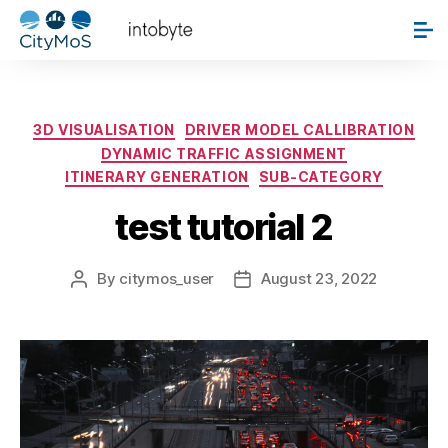
Category:
Itinerary Generation
3D VISUALISATION
DRIVER MODEL CALLIBRATION
DYNAMIC TRAFFIC ASSIGNMENT
ITINERARY GENERATION
SUB-CATEGORY
test tutorial 2
By
citymos_user
August 23, 2022